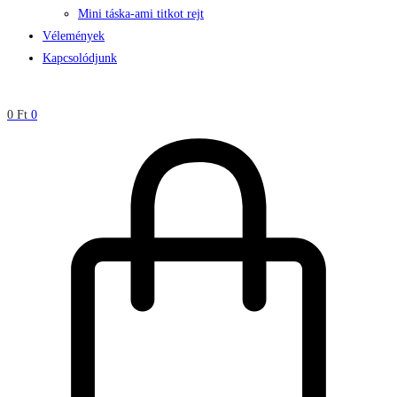
Mini táska-ami titkot rejt
Vélemények
Kapcsolódjunk
0
Ft
0