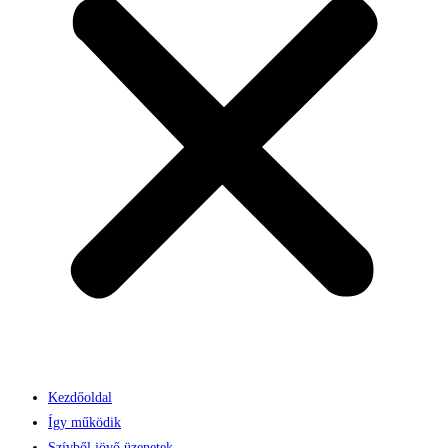
Kezdőoldal
Így működik
Szívből jövő üzenetek