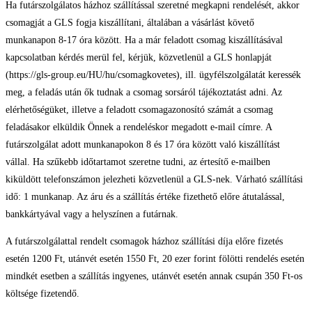
Ha futárszolgálatos házhoz szállítással szeretné megkapni rendelését, akkor
csomagját a GLS fogja kiszállítani, általában a vásárlást követő
munkanapon 8-17 óra között. Ha a már feladott csomag kiszállításával
kapcsolatban kérdés merül fel, kérjük, közvetlenül a GLS honlapját
(https://gls-group.eu/HU/hu/csomagkovetes), ill. ügyfélszolgálatát keressék
meg, a feladás után ők tudnak a csomag sorsáról tájékoztatást adni. Az
elérhetőségüket, illetve a feladott csomagazonosító számát a csomag
feladásakor elküldik Önnek a rendeléskor megadott e-mail címre. A
futárszolgálat adott munkanapokon 8 és 17 óra között való kiszállítást
vállal. Ha szűkebb időtartamot szeretne tudni, az értesítő e-mailben
kiküldött telefonszámon jelezheti közvetlenül a GLS-nek. Várható szállítási
idő: 1 munkanap. Az áru és a szállítás értéke fizethető előre átutalással,
bankkártyával vagy a helyszínen a futárnak.
A futárszolgálattal rendelt csomagok házhoz szállítási díja előre fizetés
esetén 1200 Ft, utánvét esetén 1550 Ft, 20 ezer forint fölötti rendelés esetén
mindkét esetben a szállítás ingyenes, utánvét esetén annak csupán 350 Ft-os
költsége fizetendő.