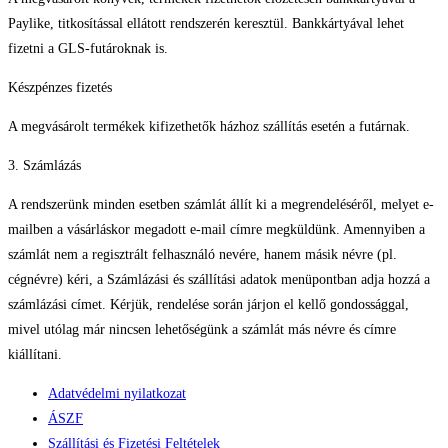
Paylike, titkosítással ellátott rendszerén keresztül. Bankkártyával lehet
fizetni a GLS-futároknak is.
Készpénzes fizetés
A megvásárolt termékek kifizethetők házhoz szállítás esetén a futárnak.
3. Számlázás
A rendszerünk minden esetben számlát állít ki a megrendeléséről, melyet e-
mailben a vásárláskor megadott e-mail címre megküldünk. Amennyiben a
számlát nem a regisztrált felhasználó nevére, hanem másik névre (pl.
cégnévre) kéri, a Számlázási és szállítási adatok menüpontban adja hozzá a
számlázási címet. Kérjük, rendelése során járjon el kellő gondossággal,
mivel utólag már nincsen lehetőségünk a számlát más névre és címre
kiállítani.
Adatvédelmi nyilatkozat
ÁSZF
Szállítási és Fizetési Feltételek