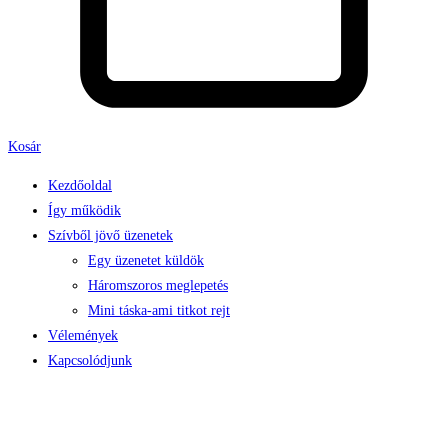
Kosár
Kezdőoldal
Így működik
Szívből jövő üzenetek
Egy üzenetet küldök
Háromszoros meglepetés
Mini táska-ami titkot rejt
Vélemények
Kapcsolódjunk