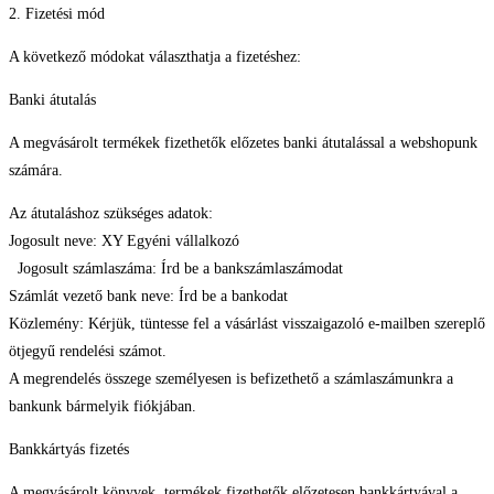
2. Fizetési mód
A következő módokat választhatja a fizetéshez:
Banki átutalás
A megvásárolt termékek fizethetők előzetes banki átutalással a webshopunk
számára.
Az átutaláshoz szükséges adatok:
Jogosult neve: XY Egyéni vállalkozó
Jogosult számlaszáma: Írd be a bankszámlaszámodat
Számlát vezető bank neve: Írd be a bankodat
Közlemény: Kérjük, tüntesse fel a vásárlást visszaigazoló e-mailben szereplő
ötjegyű rendelési számot.
A megrendelés összege személyesen is befizethető a számlaszámunkra a
bankunk bármelyik fiókjában.
Bankkártyás fizetés
A megvásárolt könyvek, termékek fizethetők előzetesen bankkártyával a