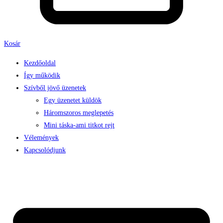
Kosár
Kezdőoldal
Így működik
Szívből jövő üzenetek
Egy üzenetet küldök
Háromszoros meglepetés
Mini táska-ami titkot rejt
Vélemények
Kapcsolódjunk