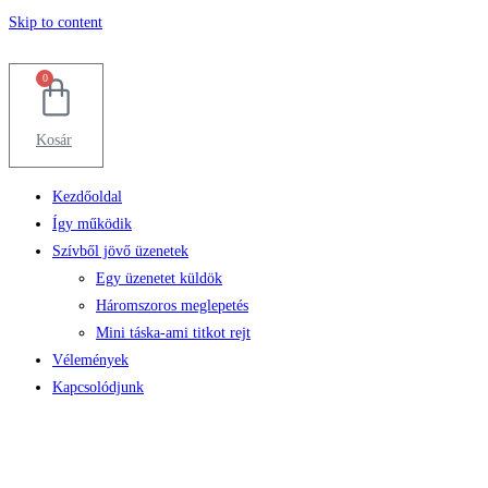
Skip to content
0
Kosár
Kezdőoldal
Így működik
Szívből jövő üzenetek
Egy üzenetet küldök
Háromszoros meglepetés
Mini táska-ami titkot rejt
Vélemények
Kapcsolódjunk