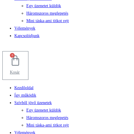
Egy üzenetet küldök
Háromszoros meglepetés
Mini táska-ami titkot rejt
Vélemények
Kapcsolódjunk
0
Kosár
Kezdőoldal
Így működik
Szívből jövő üzenetek
Egy üzenetet küldök
Háromszoros meglepetés
Mini táska-ami titkot rejt
Vélemények