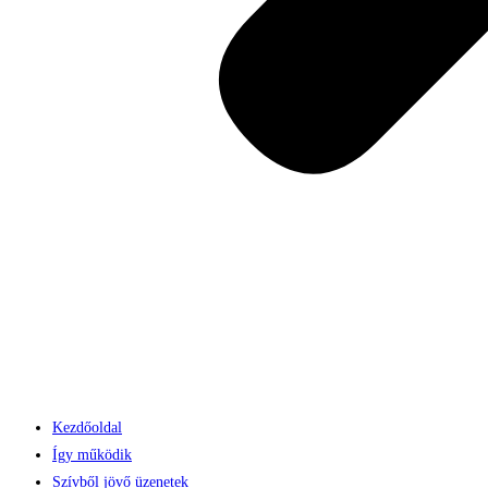
Kezdőoldal
Így működik
Szívből jövő üzenetek